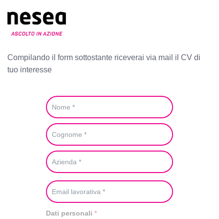
V
a
i
a
l
Compilando il form sottostante riceverai via mail il CV di
c
tuo interesse
o
n
t
e
n
u
t
o
Dati personali
*