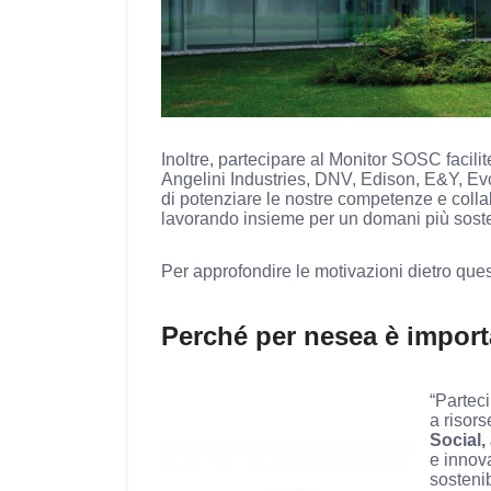
Inoltre, partecipare al Monitor SOSC facili
Angelini Industries, DNV, Edison, E&Y, Ev
di potenziare le nostre competenze e collabo
lavorando insieme per un domani più soste
Per approfondire le motivazioni dietro quest
Perché per nesea è import
“Partec
a risors
Social
e innova
sostenib