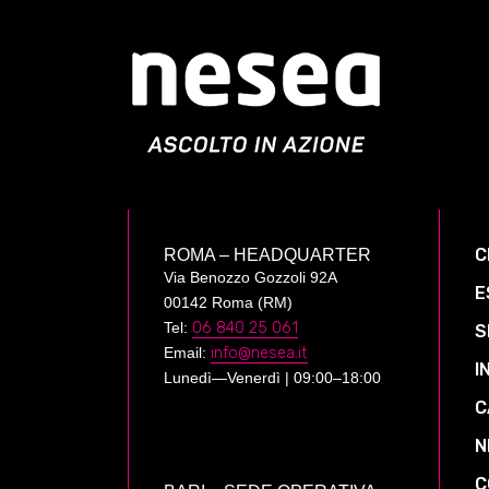
C
ROMA – HEADQUARTER
Via Benozzo Gozzoli 92A
E
00142 Roma (RM)
Tel:
06 840 25 061
S
Email:
info@nesea.it
I
Lunedì—Venerdì | 09:00–18:00
C
N
C