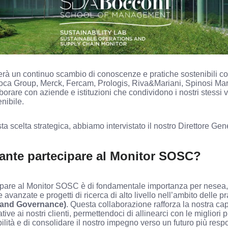
terà un continuo scambio di conoscenze e pratiche sostenibili con
oca Group, Merck, Fercam, Prologis, Riva&Mariani, Spinosi Mar
rare con aziende e istituzioni che condividono i nostri stessi valo
nibile.
a scelta strategica, abbiamo intervistato il nostro Direttore Gen
ante partecipare al Monitor SOSC?
ipare al Monitor SOSC è di fondamentale importanza per nesea,
e avanzate e progetti di ricerca di alto livello nell’ambito delle p
, and Governance)
. Questa collaborazione rafforza la nostra capa
tive ai nostri clienti, permettendoci di allinearci con le migliori 
ilità e di consolidare il nostro impegno verso un futuro più resp