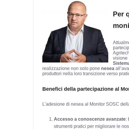
Per q
moni
Attualm
parteci
Agritech
visione 
Sistema
realizzazione non solo pone
nesea
all’ava
produttori nella loro transizione verso pratic
Benefici della partecipazione al Mon
L’adesione di nesea al Monitor SOSC della S
Accesso a conoscenze avanzate
:
strumenti pratici per migliorare le nos