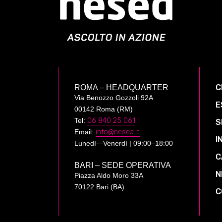
C
ROMA – HEADQUARTER
Via Benozzo Gozzoli 92A
E
00142 Roma (RM)
Tel:
06 840 25 061
S
Email:
info@nesea.it
I
Lunedì—Venerdì | 09:00–18:00
C
BARI – SEDE OPERATIVA
N
Piazza Aldo Moro 33A
70122 Bari (BA)
C