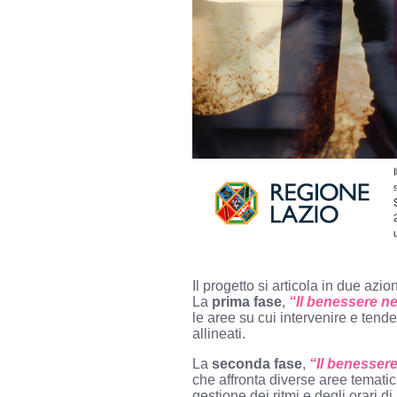
Il progetto si articola in due az
La
prima fase
,
“Il benessere nel
le aree su cui intervenire e tend
allineati.
La
seconda fase
,
“Il benessere
che affronta diverse aree tematich
gestione dei ritmi e degli orari d