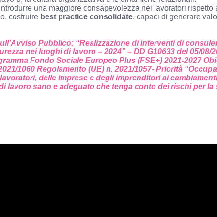
è introdurre una maggiore consapevolezza nei lavoratori rispetto 
o, costruire
best practice consolidate
, capaci di generare val
 sull’Avviso Pubblico: “Realizzazione di interventi di consu
icurezza nei luoghi di lavoro – 2024” – DD G10633 del 05/08
rogramma Fondo Sociale Europeo Plus (FSE+) 2021-2027 Obie
2021/1060 Regolamento (UE) n. 2021/1057- Priorità “Occupaz
avoratori, delle imprese e degli imprenditori ai cambiament
 lavoro sano e adeguato che tenga conto dei rischi per la s