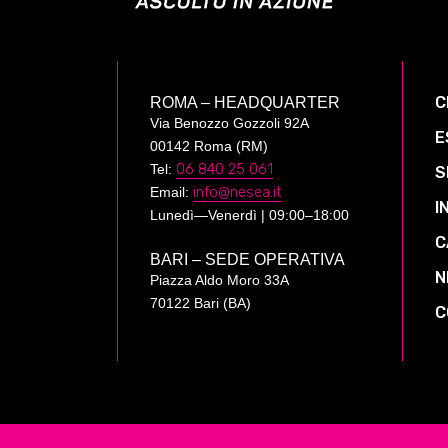
C
ROMA – HEADQUARTER
Via Benozzo Gozzoli 92A
E
00142 Roma (RM)
Tel:
06 840 25 061
S
Email:
info@nesea.it
I
Lunedì—Venerdì | 09:00–18:00
C
BARI – SEDE OPERATIVA
N
Piazza Aldo Moro 33A
70122 Bari (BA)
C