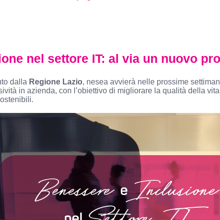
one nel settore IT: al via un nuovo pro
uto dalla
Regione Lazio
, nesea avvierà nelle prossime settima
ività in azienda, con l’obiettivo di migliorare la qualità della vit
stenibili.