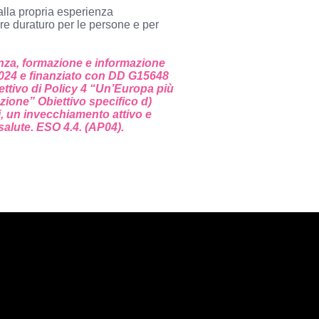
alla propria esperienza
ore duraturo per le persone e per
lenza, formazione e informazione
/2024 e finanziato con DD G15648
ttivo di Policy 4 “Un’Europa più
ione” Obiettivo specifico d)
i, un invecchiamento attivo e
alute. ESO 4.4. (AP04).