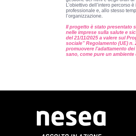
L’obiettivo dell’intero percorso 
professionale e, allo stesso temp
l’organizzazione.
Il progetto è stato presentato
nelle imprese sulla salute e s
del 21/11/2025 a valere sul P
sociale” Regolamento (UE) n. 
promuovere l’adattamento dei l
sano, come pure un ambiente di