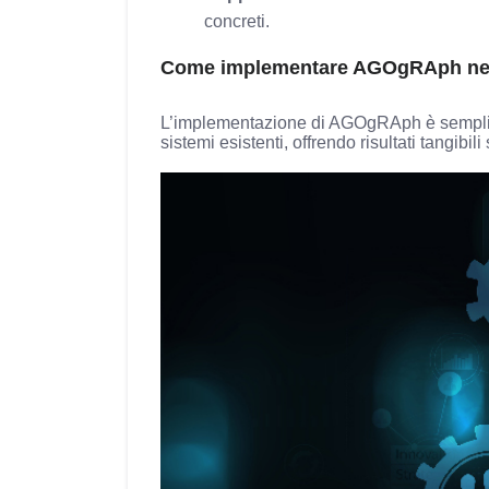
concreti.
Come implementare AGOgRAph nell
L’implementazione di AGOgRAph è semplice e
sistemi esistenti, offrendo risultati tangibili 