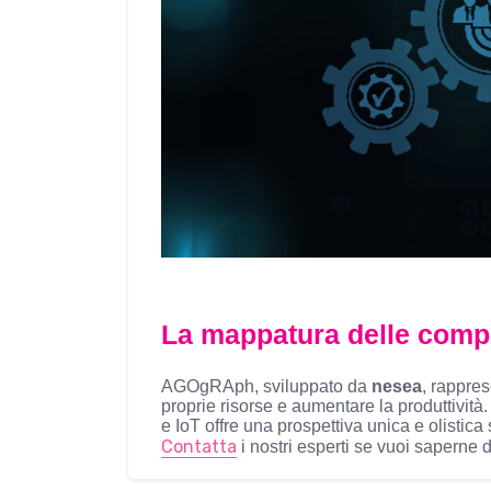
La mappatura delle compe
AGOgRAph, sviluppato da
nesea
, rappre
proprie risorse e aumentare la produttività
e IoT offre una prospettiva unica e olistic
Contatta
i nostri esperti se vuoi saperne d