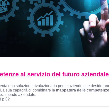
tenze al servizio del futuro aziendale
senta una soluzione rivoluzionaria per le aziende che desiderano
. La sua capacità di combinare la
mappatura delle competenz
a sul mondo aziendale.
i più?