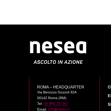
C
ROMA – HEADQUARTER
Via Benozzo Gozzoli 92A
E
00142 Roma (RM)
Tel:
06 840 25 061
S
Email:
info@nesea.it